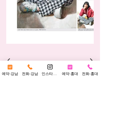
예약-강남
전화-강남
인스타그램
예약-홍대
전화-홍대
강남 : 서울시 강남구 선릉로 86길 15, 5층 | 강남서초교육지원청 등록 제12677호
홍대 :
서울시 마포구 와우산로 118, 4층 | 서부교육지원청 등록 제02200900017호
Copyright © Erum Art Institute. All Rights Reserved.
강남 이룸 :
02-566-8213
/ 홍대 이룸 :
02-323-8213
이룸블로그
이룸인스타