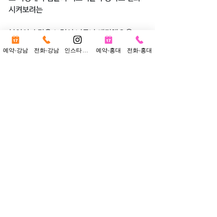
시켜보려는 
본인의 수많은 노력이 너무나 대견해요🥹🩷 
예약-강남
전화-강남
인스타그램
예약-홍대
전화-홍대
사실 시험장에서 기량을 다 뽐내고 올 수 있을 
지 걱정도 됐었는데 
우리가 이야기했던 것들을 시험장에서 아주 
잘 소화시키고 온 것 같아서 참 고맙고 기특합
니다~~💕
조씨 앞으로의 대학생활을 응원해😘
전체 보기
최근 게시물