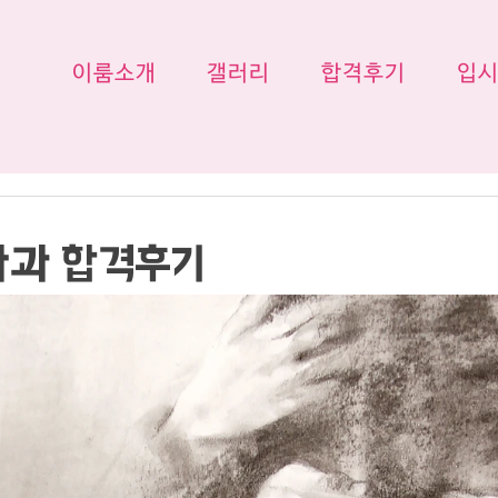
이룸소개
갤러리
합격후기
입
화과 합격후기