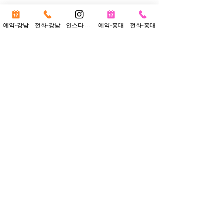
동덕여대 회화과
예약-강남
전화-강남
인스타그램
예약-홍대
전화-홍대
자세-여자, 손 하트하고 꽃다발 들고 서 있음
의상-비니, 줄무늬 뜨개, 청록반바지, 털 슬리
퍼
완성을 목표로 그려야 했고 헛손질 안 하고 누
가 더 정확하게 제대로 그리느냐의 싸움이었
습니다. 정신없이 그리면서 마감하고 수습을 
반복하는 게 어려웠는데 그래도 제 그림의 장
점이 정리 감이라 이게 빛을 발해서 동덕이 제
가 친 곳 중에서 모집인원이 젤 적은데 최초합
했던 게 아닐까…. 싶어요. 어떤 사진이 나와
도 성실하게 잼있게 그리겠다는 마음가짐으
로 시험에 임하였습니다.