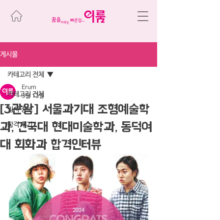
게시물
카테고리 전체
Erum
카테고리 전체
3월 13일
[3관왕] 서울과기대 조형예술학
입시 정보
과, 건국대 현대미술학과, 동덕여
합격 후기
대 회화과 합격인터뷰