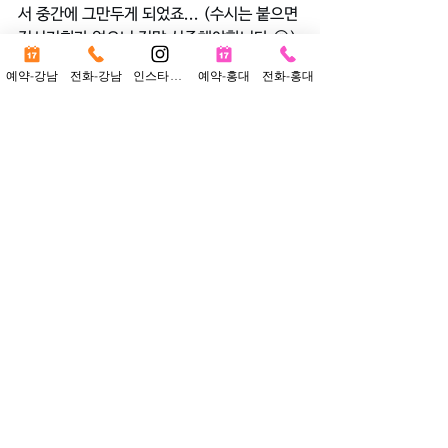
서 중간에 그만두게 되었죠... (수시는 붙으면 
정시기회가 없으니 정말 신중해야합니다.😢)
예약-강남
전화-강남
인스타그램
예약-홍대
전화-홍대
그리고 재수할 때는 공부하느라 나오다 안나
오다 하더니 결국 성적도 안나오고 그림도 안
나오고..ㅠㅠ
꾸준히 했다면 잘 해냈을텐데 아쉬움이 많았
습니다.
그래도 목표는 성균관대였기때문에 상향지원
을 했고 끝까지 멘탈을 붙잡고 열심히 했지만 
결과는 불합격이었습니다. 😭😫
그리고 세번째 도전만에 드디어 성균관대에 
합격을 했네요~🥰 마지막 한 해도 공부하랴 
실기하랴 정신없이 지내면서 말못한 혼자만
의 아픔과 외로움이 얼마나 컸을까요..?