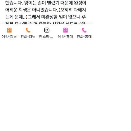
했습니다. 양이는 손이 빨랐기 때문에 완성이 
어려운 학생은 아니었습니다.(오히려 과해지
는게 문제..)그래서 미완성할 일이 없으니 주
제부 묘사에 좀 더 충분한 시간을 쓰도록 (섬
세하게 묘사할 수 있도록) 지도했습니다. 물
예약-강남
전화-강남
인스타그램
예약-홍대
전화-홍대
론 시간 계획을 수정해서 다시 익히는 것은 쉽
지 않았지만, 양이는 끈기도 있고 꾸준히 노력
하는 아이여서 정시기간동안 큰 기복없이 실
기력이 계속 향상되었습니다.
(양이 자신에겐 쉽지않은 일이었겠죠.😅☺️)
양이는 아무래도 가군,나군 시험에서는 긴장
해서 실력을 제대로 보이진 못한 듯 했습니
다. 하지만 다군에 이르러서는(배짱인지, 내
려논건지) 편안한 마음으로 시험을 본 듯 했
고 추계예술대 미술창작학부에 합격했습니다.
☺️