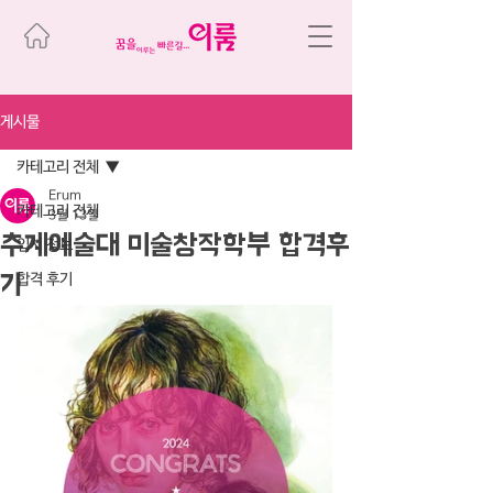
게시물
카테고리 전체
Erum
카테고리 전체
3월 13일
추계예술대 미술창작학부 합격후
입시 정보
기
합격 후기