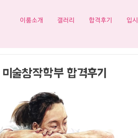
이룸소개
갤러리
합격후기
입
 미술창작학부 합격후기