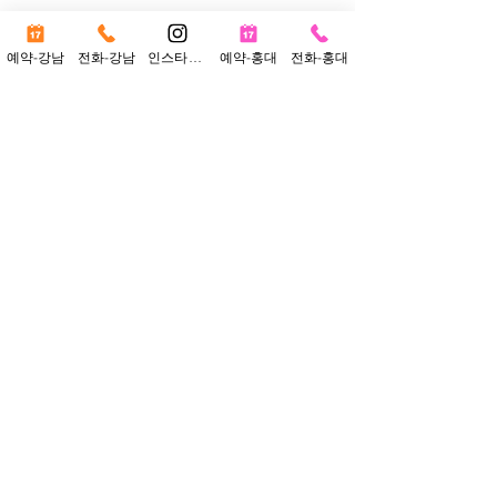
시험장으로 떠나는 모습을 보는데 내색은 안
했지만 제가 다 떨렸답니다🤣 
예약-강남
전화-강남
인스타그램
예약-홍대
전화-홍대
다행히 정작 본인은 크게 안 떨고 잘 그리고 온
거 같아요 ㅋㅋ 
길고 긴 입시를 이렇게 만족스럽게 끝내다니 
참 후련하고 행복하네요
전체 보기
최근 게시물