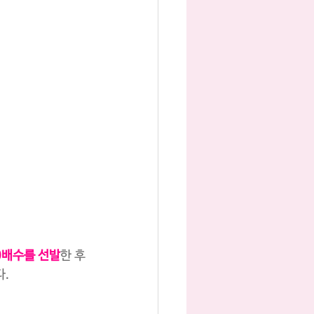
0배수를 선발
한 후 
다.