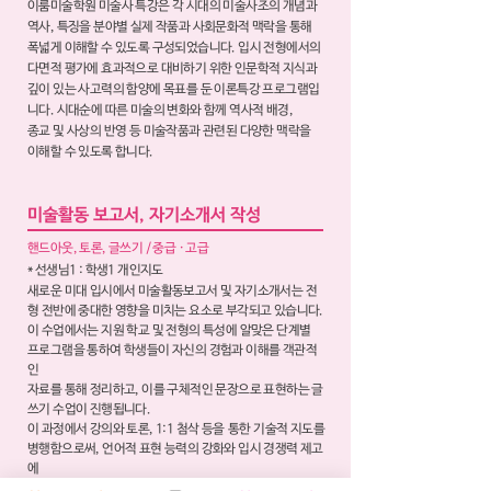
이룸미술학원 미술사 특강은 각 시대의 미술사조의 개념과
역사, 특징을 분야별 실제 작품과 사회문화적 맥락을 통해
폭넓게 이해할 수 있도록 구성되었습니다. 입시 전형에서의
다면적 평가에 효과적으로 대비하기 위한 인문학적 지식과
깊이 있는 사고력의 함양에 목표를 둔 이론특강 프로그램입
니다. 시대순에 따른 미술의 변화와 함께 역사적 배경,
종교 및 사상의 반영 등 미술작품과 관련된 다양한 맥락을
이해할 수 있도록 합니다.
미술활동 보고서, 자기소개서 작성
핸드아웃, 토론, 글쓰기 / 중급 · 고급
* 선생님1 : 학생1 개인지도
새로운 미대 입시에서 미술활동보고서 및 자기소개서는 전
형 전반에 중대한 영향을 미치는 요소로 부각되고 있습니다.
이 수업에서는 지원 학교 및 전형의 특성에 알맞은 단계별
프로그램을 통하여 학생들이 자신의 경험과 이해를 객관적
인
자료를 통해 정리하고, 이를 구체적인 문장으로 표현하는 글
쓰기 수업이 진행됩니다.
이 과정에서 강의와 토론, 1:1 첨삭 등을
통한 기술적 지도를
병행함으로써, 언어적 표현 능력의 강화와 입시 경쟁력 제고
에
초점을 맞춘 특강 프로그램입니다.