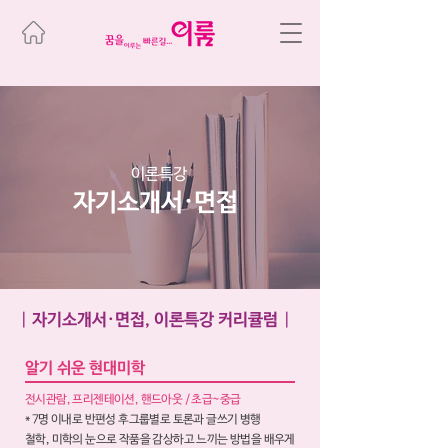
이론특강
자기소개서·면접
|
자기소개서·면접, 이론특강 커리큘럼
|
알기 쉬운 현대미학
전시관람, 프리젠테이션, 핸드아웃 / 초급~중급
* 7명 이내로 반편성 후그룹별로 토론과 글쓰기 병행
철학, 미학의 눈으로 작품을 감상하고 느끼는 방법을 배우게